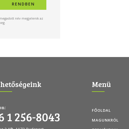
A megadott név megjelenik az
meg.
rhetőségeink
Menü
on:
FŐOLDAL
6 1 256-8043
MAGUNKRÓL