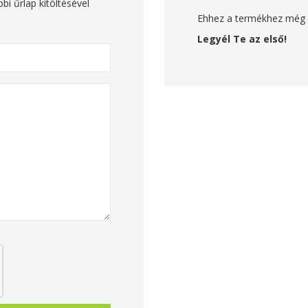
i űrlap kitöltésével
Ehhez a termékhez még n
Legyél Te az első!