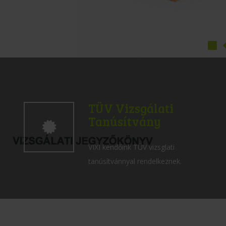
TÜV Vizsgálati
Tanúsítvány
VIXI kendőink TÜV vizsglati
tanúsítvánnyal rendelkeznek.