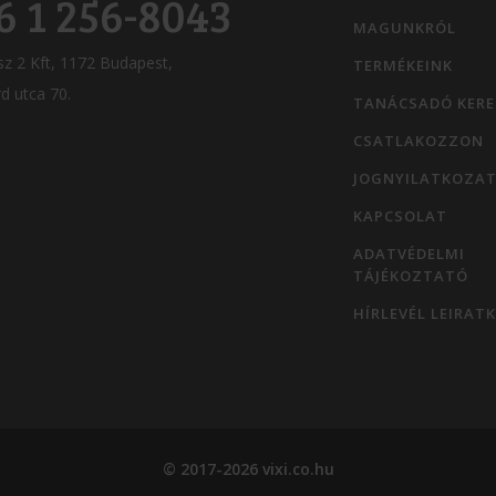
6 1 256-8043
MAGUNKRÓL
sz 2 Kft, 1172 Budapest,
TERMÉKEINK
d utca 70.
TANÁCSADÓ KER
CSATLAKOZZON
JOGNYILATKOZA
KAPCSOLAT
ADATVÉDELMI
TÁJÉKOZTATÓ
HÍRLEVÉL LEIRAT
© 2017-2026 vixi.co.hu