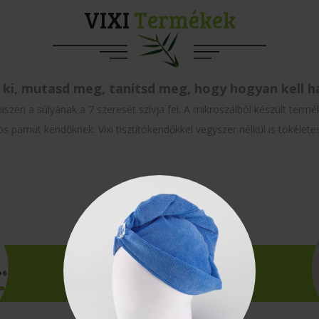
VIXI
Termékek
 ki, mutasd meg, tanítsd meg, hogy hogyan kell ha
 hiszen a súlyának a 7 szeresét szívja fel. A mikroszálból készült ter
 pamut kendőknek. Vixi tisztítókendőkkel vegyszer nélkül is tökéletes