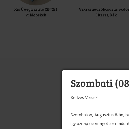
Kis Üvegtisztító (25*25)
Vixi csavarókosaras vödör
Világoskék
literes, kék
Szombati (08
Kedves Vixisek!
Szombaton, Augusztus 8-án, bá
így aznap csomagot sem adunk 