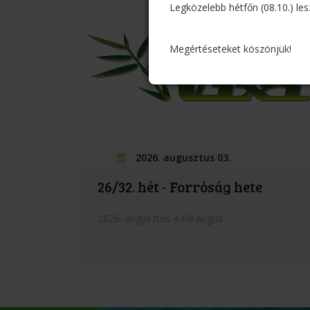
Legközelebb hétfőn (08.10.) les
Megértéseteket köszönjük!
2026. augusztus 03.
26/32. hét - Forróság hete
2026. augusztus 4-től augus...