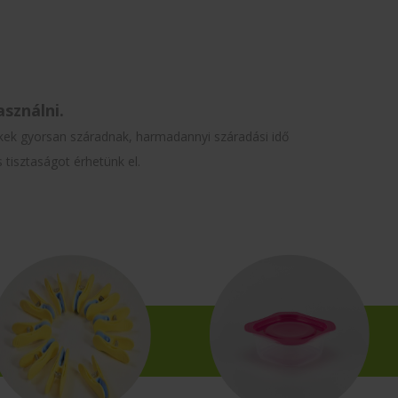
sználni.
mékek gyorsan száradnak, harmadannyi száradási idő
 tisztaságot érhetünk el.