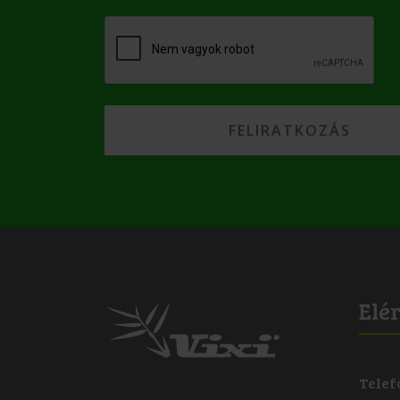
Elé
Telef