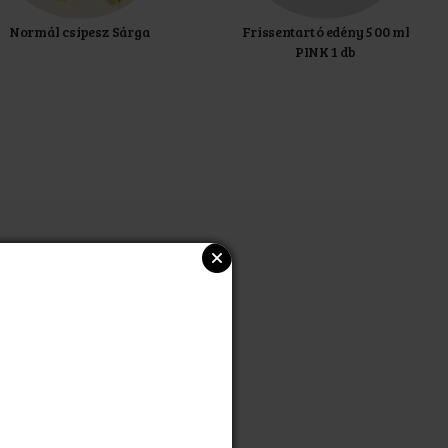
Normál csipesz Sárga
Frissentartó edény 500 ml
PINK 1 db
 kék
 PINK 1 db
(25*25)