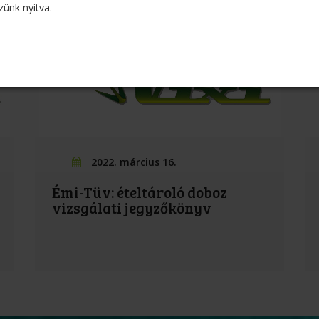
zünk nyitva.
2022. március 16.
Émi-Tüv: ételtároló doboz
vizsgálati jegyzőkönyv