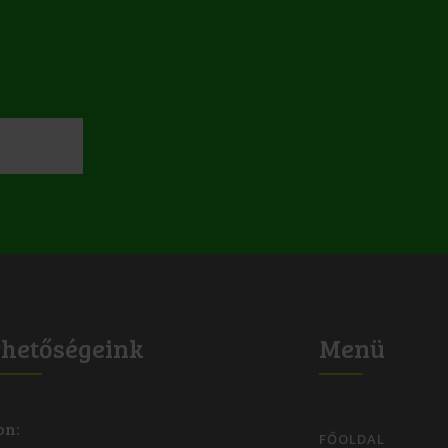
rhetőségeink
Menü
on:
FŐOLDAL