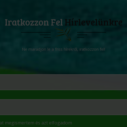
Iratkozzon Fel
Hírlevelünkre
Ne maradjon le a friss hírekről, iratkozzon fel!
kat megismertem és azt elfogadom