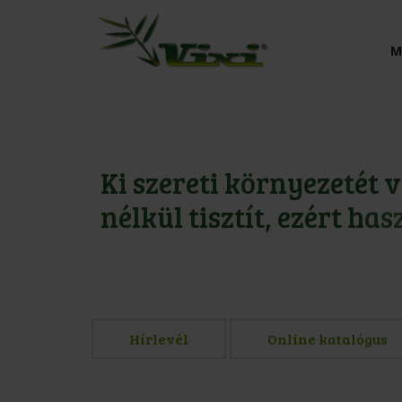
M
K
i
s
z
e
r
e
t
i
k
ö
r
n
y
e
z
e
t
é
t
v
n
é
l
k
ü
l
t
i
s
z
t
í
t
,
e
z
é
r
t
h
a
s
m
i
n
d
e
n
r
e
m
i
k
Hírlevél
Online katalógus