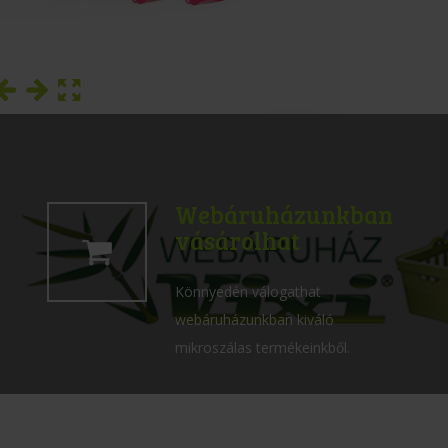
Webáruházunkban
vásárolhat
Könnyedén válogathat
webáruházunkban kiváló
mikroszálas termékeinkből.