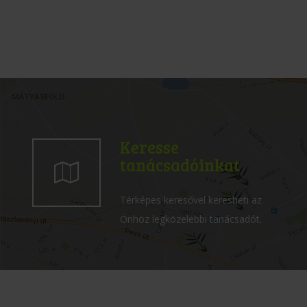
Keresse
tanácsadóinkat
Térképes keresővel keresheti az
Önhöz legközelebbi tanácsadót.