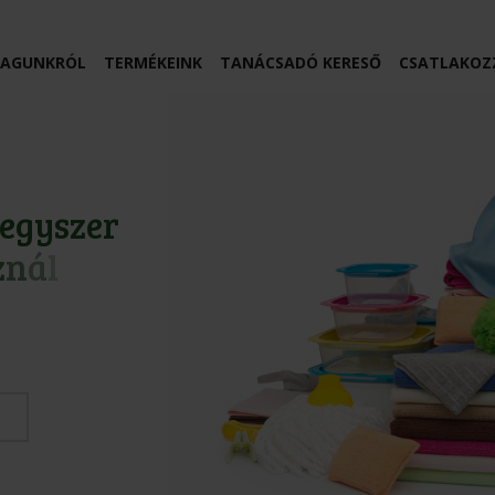
AGUNKRÓL
TERMÉKEINK
TANÁCSADÓ KERESŐ
CSATLAKOZ
e
g
y
s
z
e
r
z
n
á
l