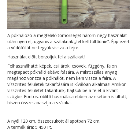
A pókhálózó a megfelelő tömörséget három-négy használat
után nyeri el, ugyanis a szálaknak „fel kell töltődnie”. Épp ezért
a védőfóliát ne tegyük vissza a fejre.
Használat előtt borzoljuk fel a szálakat!
Felhasználható: képek, csillárok, csövek, függöny, falon
megtapadt pókháló eltávolítására. A mikroszálas anyag
magához vonzza a pókhálót, nem keni vissza a falra. A
vízszintes felületek takarítására is kíválóan alkalmas! Amikor
vízszintes felületet takarítunk, hajtsuk be a fejet a kívánt
szögbe. Fontos: öblítő használata ebben az esetben is tiltott,
hiszen összetapasztja a szálakat.
A nyél 120 cm, összecsukott állapotban 72 cm.
A termék ára: 5.450 Ft.