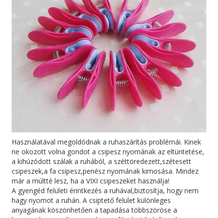
Használatával megoldódnak a ruhaszárítás problémái. Kinek
ne okozott volna gondot a csipesz nyomának az eltüntetése,
a kihúzódott szálak a ruhából, a széttöredezett,szétesett
csipeszek,a fa csipesz,penész nyomának kimosása. Mindez
már a múltté lesz, ha a VIXI csipeszeket használja!
A gyengéd felületi érintkezés a ruhával,biztosítja, hogy nem
hagy nyomot a ruhán. A csiptető felület különleges
anyagának köszönhetően a tapadása többszöröse a