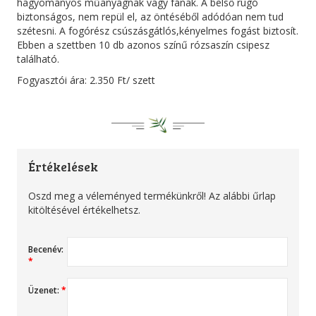
hagyományos műanyagnak vagy fának. A belső rugó
biztonságos, nem repül el, az öntéséből adódóan nem tud
szétesni. A fogórész csúszásgátlós,kényelmes fogást biztosít.
Ebben a szettben 10 db azonos színű rózsaszín csipesz
található.
Fogyasztói ára: 2.350 Ft/ szett
Értékelések
Oszd meg a véleményed termékünkről! Az alábbi űrlap
kitöltésével értékelhetsz.
Becenév:
*
Üzenet:
*