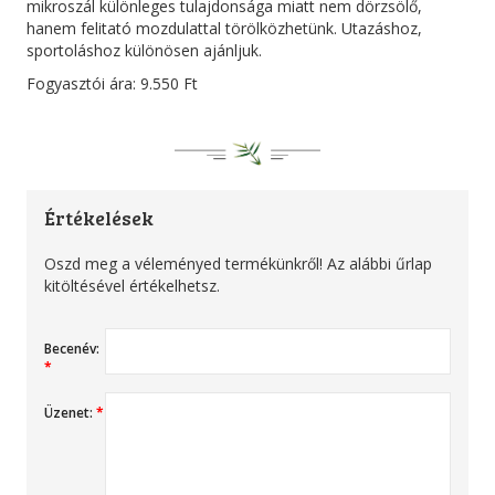
mikroszál különleges tulajdonsága miatt nem dörzsölő,
hanem felitató mozdulattal törölközhetünk. Utazáshoz,
sportoláshoz különösen ajánljuk.
Fogyasztói ára: 9.550 Ft
Értékelések
Oszd meg a véleményed termékünkről! Az alábbi űrlap
kitöltésével értékelhetsz.
Becenév:
*
Üzenet:
*