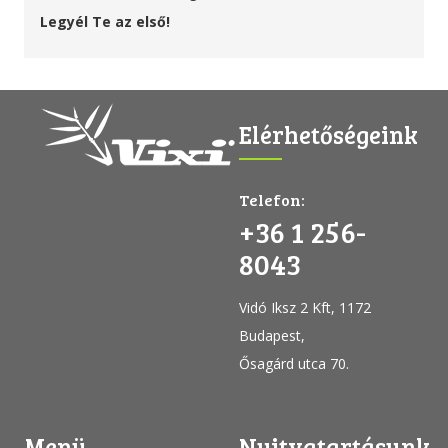
Legyél Te az első!
Elérhetőségeink
Telefon:
+36 1 256-
8043
Vidó Iksz 2 Kft, 1172
Budapest,
Ősagárd utca 70.
Menü
Nyitvatartásunk