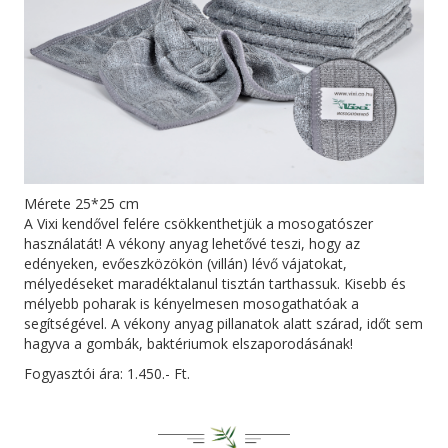
Mérete 25*25 cm
A Vixi kendővel felére csökkenthetjük a mosogatószer
használatát! A vékony anyag lehetővé teszi, hogy az
edényeken, evőeszközökön (villán) lévő vájatokat,
mélyedéseket maradéktalanul tisztán tarthassuk. Kisebb és
mélyebb poharak is kényelmesen mosogathatóak a
segítségével. A vékony anyag pillanatok alatt szárad, időt sem
hagyva a gombák, baktériumok elszaporodásának!
Fogyasztói ára: 1.450.- Ft.