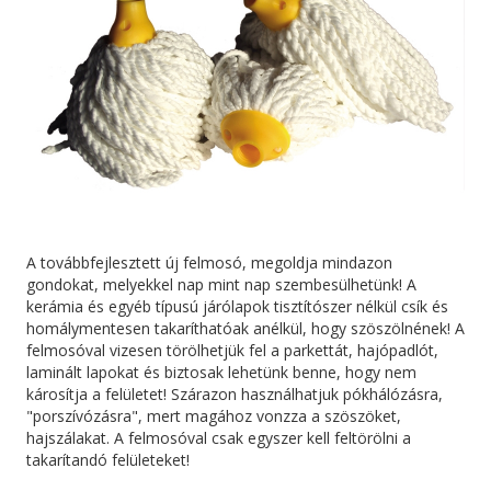
A továbbfejlesztett új felmosó, megoldja mindazon
gondokat, melyekkel nap mint nap szembesülhetünk! A
kerámia és egyéb típusú járólapok tisztítószer nélkül csík és
homálymentesen takaríthatóak anélkül, hogy szöszölnének! A
felmosóval vizesen törölhetjük fel a parkettát, hajópadlót,
laminált lapokat és biztosak lehetünk benne, hogy nem
károsítja a felületet! Szárazon használhatjuk pókhálózásra,
"porszívózásra", mert magához vonzza a szöszöket,
hajszálakat. A felmosóval csak egyszer kell feltörölni a
takarítandó felületeket!