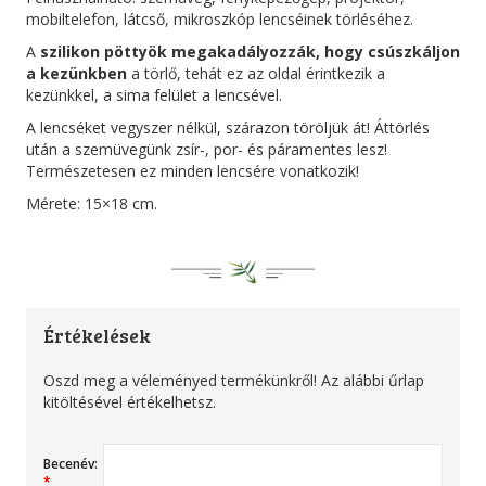
mobiltelefon, látcső, mikroszkóp lencséinek törléséhez.
A
szilikon pöttyök megakadályozzák, hogy csúszkáljon
a kezünkben
a törlő, tehát ez az oldal érintkezik a
kezünkkel, a sima felület a lencsével.
A lencséket vegyszer nélkül, szárazon töröljük át! Áttörlés
után a szemüvegünk zsír-, por- és páramentes lesz!
Természetesen ez minden lencsére vonatkozik!
Mérete: 15×18 cm.
Értékelések
Oszd meg a véleményed termékünkről! Az alábbi űrlap
kitöltésével értékelhetsz.
Becenév:
*