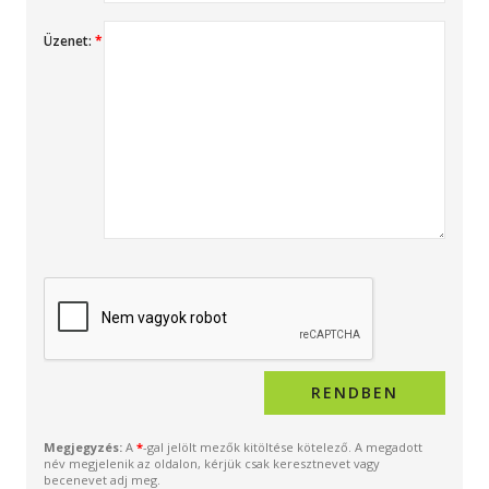
Üzenet:
*
Megjegyzés:
A
*
-gal jelölt mezők kitöltése kötelező. A megadott
név megjelenik az oldalon, kérjük csak keresztnevet vagy
becenevet adj meg.