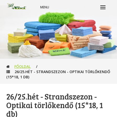
MENU
FŐOLDAL
/
26/25.HÉT - STRANDSZEZON - OPTIKAI TÖRLŐKENDŐ
(15*18, 1 DB)
26/25.hét - Strandszezon -
Optikai törlőkendő (15*18, 1
db)