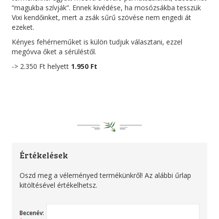
“magukba szívják”. Ennek kivédése, ha mosózsákba tesszük
Vixi kendőinket, mert a zsák sűrű szövése nem engedi át
ezeket.
Kényes fehérneműket is külön tudjuk választani, ezzel
megóvva őket a sérüléstől.
-> 2.350 Ft helyett
1.950 Ft
Értékelések
Oszd meg a véleményed termékünkről! Az alábbi űrlap
kitöltésével értékelhetsz.
Becenév: