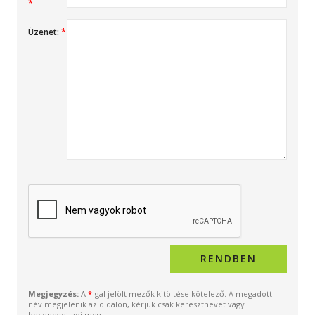
*
Üzenet:
*
Megjegyzés:
A
*
-gal jelölt mezők kitöltése kötelező. A megadott
név megjelenik az oldalon, kérjük csak keresztnevet vagy
becenevet adj meg.