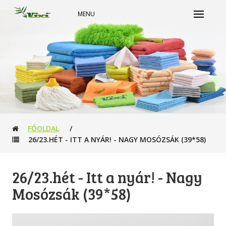
MENU
FŐOLDAL
/
26/23.HÉT - ITT A NYÁR! - NAGY MOSÓZSÁK (39*58)
26/23.hét - Itt a nyár! - Nagy
Mosózsák (39*58)