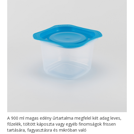
A 900 ml magas edény űrtartalma megfelel két adag leves,
főzelék, töltött káposzta vagy egyéb finomságok frissen
tartására, fagyasztásra és mikróban való