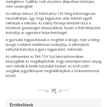
melegítésre. Szállítás csak vízszintes állapotban történjen,
mert szivároghat!
Az edényt mínusz 20 foktól plusz 120 fokig biztonságosan
használhatjuk, úgy, hogy fagyasztás után fedővel együtt
rakhatjuk a mikróba. Az edény formája lehetővé teszi a
hűtőterek gazdaságos kihasználását, hiszen a fedő kiképzése
biztosítja az egymásra helyezhetőséget.
A gyorsabb fagyasztásnak is megfelel a design, mert a hideg
levegő 4 oldalról tökéletesen körbejárja. A vékonyított
edényfal biztosítja a gyors fagyasztást, mikrózást.
Az edényeinket az ÉMI-TÜV Süd laboratóriumában
bevizsgálták és megállapították, hogy semmilyen káros anyag
nem oldódik ki belőle használat közben. Az erről szóló
vizsgálati jegyzőkönyvet megtalálhatjátok a Dokumentumok
között.
Értékelések