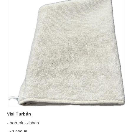
Vixi Turbán
- homok színben
-> 3.950 Ft