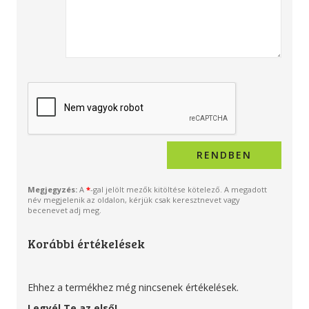
Megjegyzés:
A
*
-gal jelölt mezők kitöltése kötelező. A megadott
név megjelenik az oldalon, kérjük csak keresztnevet vagy
becenevet adj meg.
Korábbi értékelések
Ehhez a termékhez még nincsenek értékelések.
Legyél Te az első!