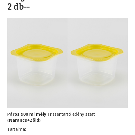
2 db--
Páros 900 ml mély
Frissentartó edény szett
(Narancs+Zöld)
Tartalma: